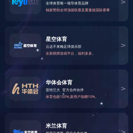
关于公司

公司简介
乐鱼平台
业务介绍
公司资质
新闻动态

乐鱼平台
行业新闻
产品中心

储存类压力容器
换热类压力容器
反应类压力容器
分离
类压力容器
案例展示
人才招聘
联系我们
全部分类


关于我们
乐鱼平台
公司业务
公司业务