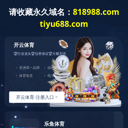
乐鱼平台
乐鱼平台-乐鱼(中国)一站式服务平台
关于公司
公司简介
乐鱼平台
业务介绍
公司资质
新闻动态
乐鱼平台
行业新闻
产品中心
储存类压力容器
换热类压力容器
反应类压力容器
分离
类压力容器
案例展示
人才招聘
联系我们

乐鱼平台-乐鱼(中国)一站式服务平台