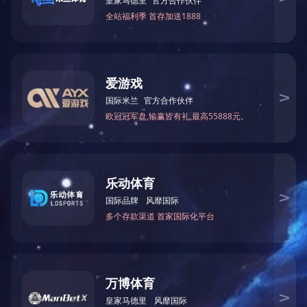
分类：
关于我们
乐鱼平台-乐鱼(中国)一站式服务平台 ：
2020-02-04
00:00:00
访问量：
0
概要:
概要:
详情
齐全的经营资质和运转良好的质保体系：公司专业从事D级压力容
器设计，A2级（含D级）贮存、反应、分离、热交换、塔器等碳钢、
不锈钢压力容器制造和化工装置的安装，同时具有锅炉压力容器、压
力管道焊工的培训考试条件和资格。有健全的质量保证体系，并通过
ISO9000-2000质量体系认证。在2000年加入了中石化集团资源市场 。
扫二维码用手机看
CONTACT INFORMATION
联系方式