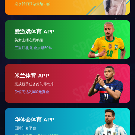
姓名：
性别：
男
女
手机：
电话：
传真：
邮箱：
地址：
邮编：
*
验证码：