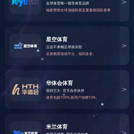
关于公司

公司简介
乐鱼平台
业务介绍
公司资质
新闻动态

乐鱼平台
行业新闻
产品中心

储存类压力容器
换热类压力容器
反应类压力容器
分离
类压力容器
案例展示
人才招聘
联系我们
商标注册证
2025-10-13 13:23:38