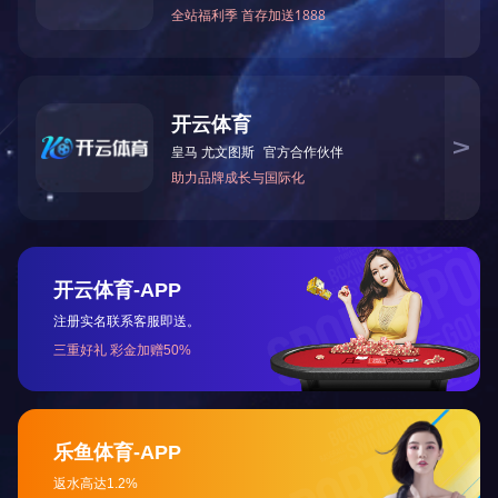
CONTACT INFORMATION
联系方式
丹阳市延陵镇凤凰工业园区庆丰路北
0511-86573841
OFFICIAL ACCOUNTS
公众号
欢迎关注我们的官方公众号
ONLINE MESSAGE
在线留言
留言应用名称：
客户留言
描述：
*
留言内容：