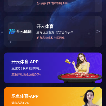
质量管理体系认证证书
CONTACT INFORMATION
联系方式
丹阳市延陵镇凤凰工业园区庆丰路北
0511-86573841
OFFICIAL ACCOUNTS
公众号
欢迎关注我们的官方公众号
ONLINE MESSAGE
在线留言
留言应用名称：
客户留言