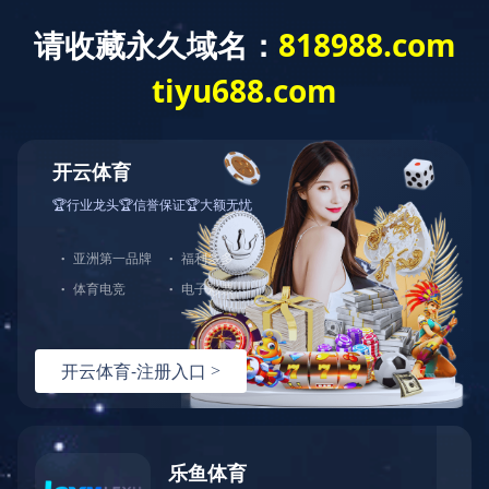
乐鱼平台
乐鱼平台-乐鱼(中国)一站式服务平台
关于公司
公司简介
乐鱼平台
业务介绍
公司资质
新闻动态
乐鱼平台
行业新闻
产品中心
储存类压力容器
换热类压力容器
反应类压力容器
分离
类压力容器
案例展示
人才招聘
联系我们

乐鱼平台-乐鱼(中国)一站式服务平台